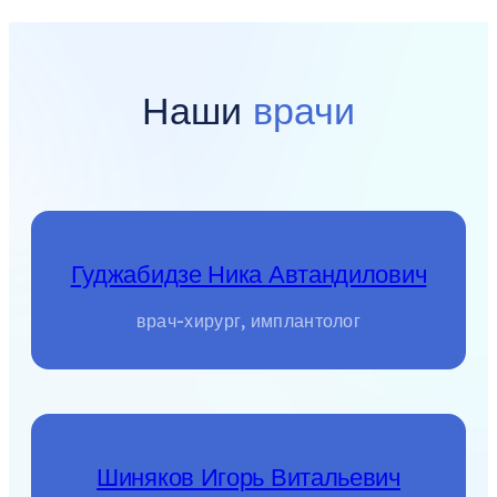
Наши
врачи
Гуджабидзе Ника Автандилович
врач-хирург, имплантолог
Шиняков Игорь Витальевич